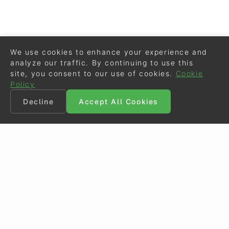
We use cookies to enhance your experience and
analyze our traffic. By continuing to use this
site, you consent to our use of cookies.
Cookie
Policy
Decline
Accept All Cookies
©
Eurodressage
2026
Contact
•
General Terms of Use
Cookie Policy
•
Privacy - Data Security